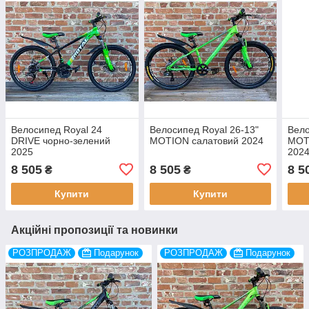
Велосипед Royal 24
Велосипед Royal 26-13"
Вело
DRIVE чорно-зелений
MOTION салатовий 2024
MOT
2025
202
8 505
8 505
8 5
₴
₴
Купити
Купити
Акційні пропозиції та новинки
РОЗПРОДАЖ
Подарунок
РОЗПРОДАЖ
Подарунок