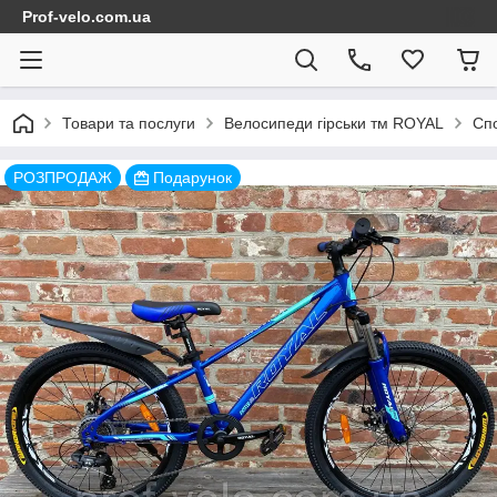
Prof-velo.com.ua
Товари та послуги
Велосипеди гірськи тм ROYAL
Спо
РОЗПРОДАЖ
Подарунок