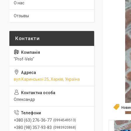
О нас
Отзывы
"Prof-Velo"
вул.Каринської 25, Харків, Україна
Олександр
Нови
+380 (63) 276-36-77
0994549513
+380 (98) 357-93-83
0983920868