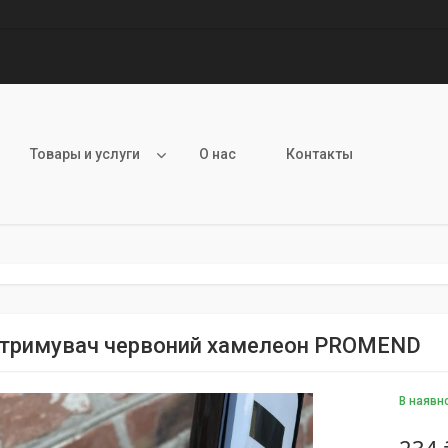
Товары и услуги
О нас
Контакты
тримувач червоний хамелеон PROMEND
В наявн