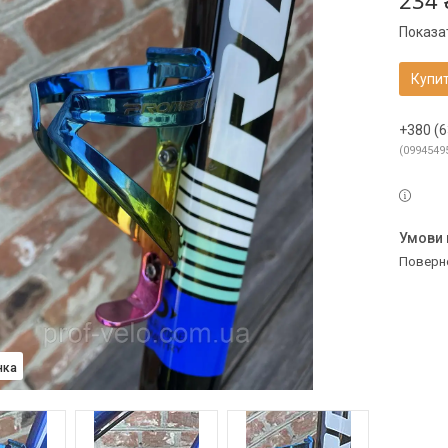
234 
Показат
Купи
+380 (6
0994549
поверн
нка