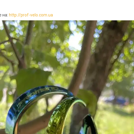
:
 на:
http://prof-velo.com.ua