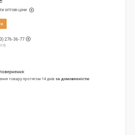
₴
и оптові ціни
ти
3) 276-36-77
513
ення товару протягом 14 днів
за домовленістю