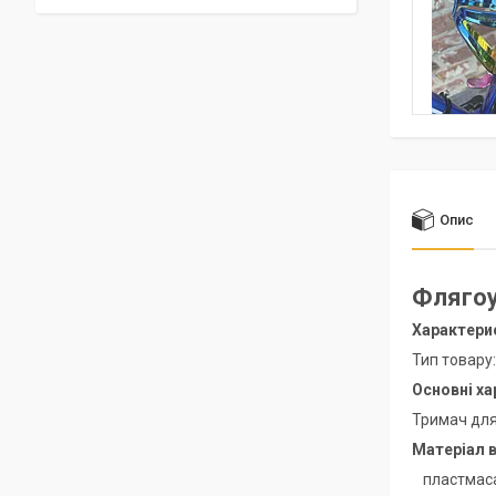
Опис
Флягоу
Характери
Тип товару
Основні ха
Тримач дл
Матеріал в
пластмас