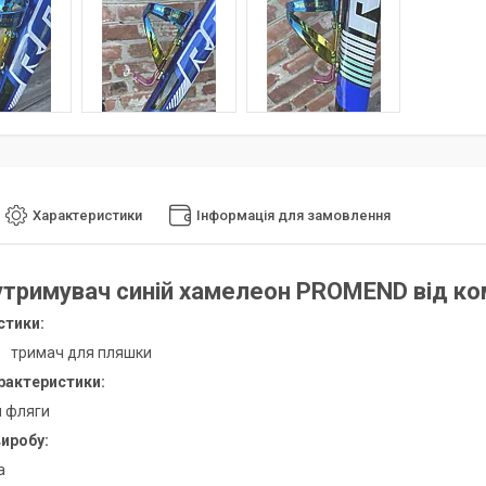
Характеристики
Інформація для замовлення
тримувач синій хамелеон PROMEND
від ко
стики:
: тримач для пляшки
рактеристики:
я фляги
иробу:
а