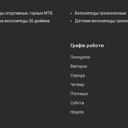
ды спортивные, горные МТВ
Велосипеды трехколесные
ые велосипеды 26 дюймов
Детские велосипеды трехк
Графік роботи
Понеділок
Вівторок
Середа
Четвер
Пʼятниця
Субота
Неділя