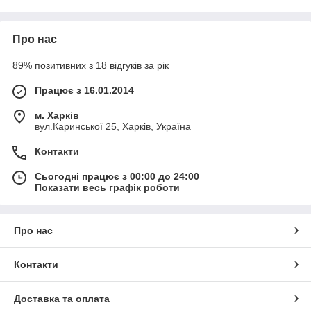
ціну.
Дякую за розуміння
.
Про нас
ОПТОВІ ПОДАЖИ
Наша компанія здійснює
спорттоварів:
89% позитивних з 18 відгуків за рік
-спортивні, гірські велосипеди: MTB, AMT, FAT, FIX і т.д.
Працює з 16.01.2014
-дитячий транспорт:
м. Харків
дитячі триколісні та двоколісні велосипеди,
вул.Каринської 25, Харків, Україна
педальні карти та веломобілі,
зимовий дитячий транспорт,
Контакти
електромобілі та квадроцикли,
гіроскутери.
Сьогодні працює з 00:00 до 24:00
А також величезний асортимент прогулянкових колясок,
Показати весь графік роботи
дитячих авто-крісел та їх різновиди,
стільці для годування.
Про нас
Великий асортименти рюкзаків для мам і не тільки!!! більше
21 забарвлення.
Дитячий велотранспорт оптом!
Контакти
Користь від здорового способу життя незаперечна. Активний
відпочинок та регулярне фізичне навантаження життєво
Доставка та оплата
важливе для організму, саме тому багато сучасних людей