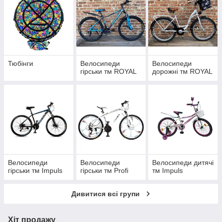
Тюбінги
Велосипеди
Велосипеди
гірськи тм ROYAL
дорожні тм ROYAL
Велосипеди
Велосипеди
Велосипеди дитячі
гірськи тм Impuls
гірськи тм Profi
тм Impuls
Дивитися всі групи
Хіт продажу