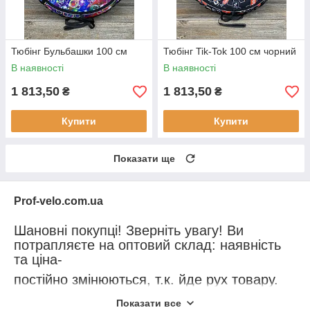
Тюбінг Бульбашки 100 см
Тюбінг Tik-Tok 100 см чорний
В наявності
В наявності
1 813,50
1 813,50
₴
₴
Купити
Купити
Показати ще
Prof-velo.com.ua
Шановні покупці! Зверніть увагу! Ви
потрапляєте на оптовий склад: наявність
та ціна-
постійно змінюються, т.к. йде рух товару.
Уточнюйте перед покупкою наявність та
Показати все