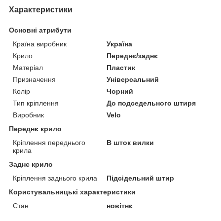
Характеристики
Основні атрибути
Країна виробник
Україна
Крило
Переднє/заднє
Матеріал
Пластик
Призначення
Універсальний
Колір
Чорний
Тип кріплення
До подседельного штиря
Виробник
Velo
Переднє крило
Кріплення переднього
В шток вилки
крила
Заднє крило
Кріплення заднього крила
Підсідельний штир
Користувальницькі характеристики
Стан
новітнє