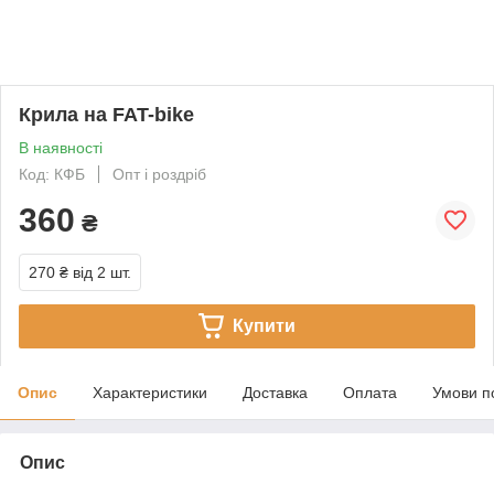
Крила на FAT-bike
В наявності
Код: КФБ
Опт і роздріб
360
₴
270 ₴
від 2 шт.
Купити
Опис
Характеристики
Доставка
Оплата
Умови п
Опис