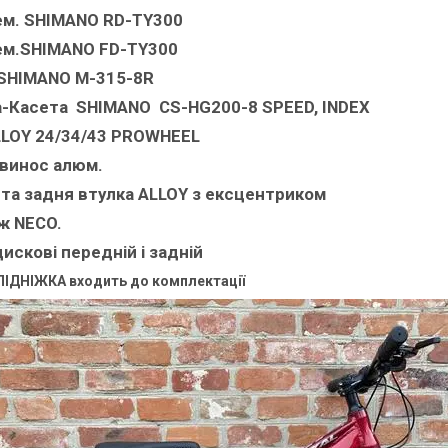
ем. SHIMANO RD-TY300
ем.SHIMANO FD-TY300
 SHIMANO M-315-8R
-Касета SHIMANO CS-HG200-8 SPEED, INDEX
LLOY 24/34/43 PROWHEEL
винос алюм.
та задня втулка ALLOY з ексцентриком
ж NECO.
искові передній і задній
ПІДНІЖКА входить до комплектації