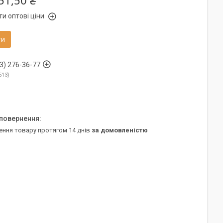
51,50 ₴
и оптові ціни
ти
3) 276-36-77
513
ення товару протягом 14 днів
за домовленістю