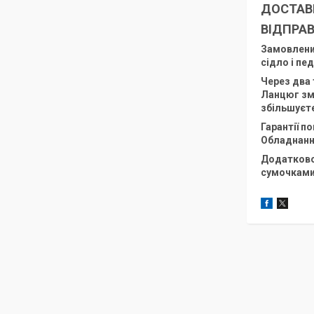
ДОСТАВК
ВІДПРАВ
Замовлений
сідло і пе
Через два 
Ланцюг зма
збільшуєте
Гарантії п
Обладнанн
Додатково
сумочками