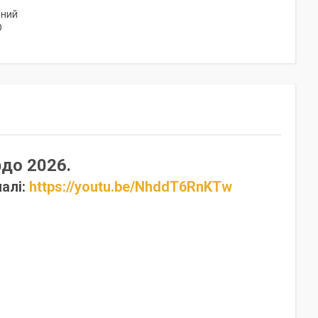
оний
D
рдо 2026.
алі:
https://youtu.be/NhddT6RnKTw