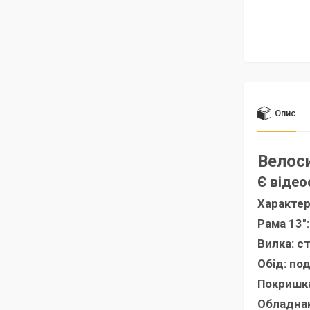
Опис
Велоси
Є відео
Характер
Рама 13":
Вилка: с
Обід: по
Покришка
Обладна