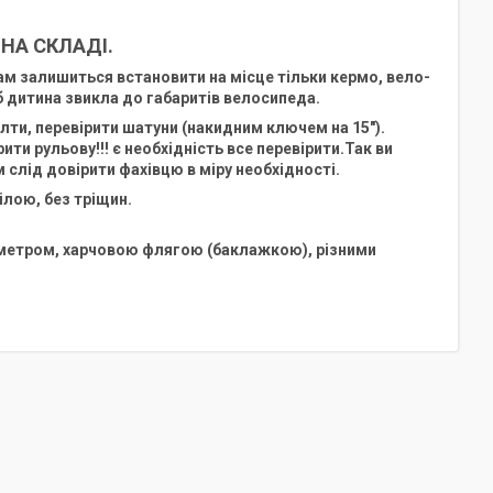
НА СКЛАДІ.
м залишиться встановити на місце тільки кермо, вело-
 дитина звикла до габаритів велосипеда.
олти, перевірити шатуни (накидним ключем на 15").
ти рульову!!! є необхідність все перевірити.Так ви
слід довірити фахівцю в міру необхідності.
ілою, без тріщин.
метром, харчовою флягою (баклажкою), різними