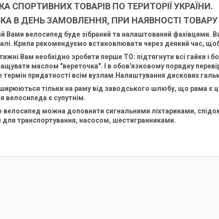
А СПОРТИВНИХ ТОВАРІВ ПО ТЕРИТОРІЇ УКРАЇНИ.
КА В ДЕНЬ ЗАМОВЛЕННЯ, ПРИ НАЯВНОСТІ ТОВАРУ 
 Вами велосипед буде зібраний та налаштований фахівцями. Ва
далі. Крила рекомендуємо встановлювати через деякий час, щоб
тижні Вам необхідно зробити перше ТО: підтягнути всі гайки і б
щувати маслом "вереточка". І в обов'язковому порядку перевіри
 термін придатності всім вузлам.Налаштування дискових гальм 
оширюються тільки на раму від заводського шлюбу, що рама є ц
я велосипеда є супутнім.
 велосипед можна доповнити сигнальними ліхтариками, спідо
 для транспортування, насосом, шестигранниками.