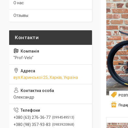
О нас
Отзывы
"Prof-Velo"
вул.Каринської 25, Харків, Україна
РОЗ
Олександр
Пода
+380 (63) 276-36-77
0994549513
+380 (98) 357-93-83
0983920868