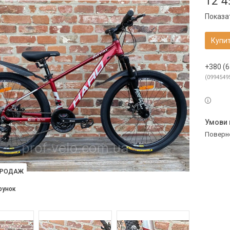
12 4
Показат
Купи
+380 (6
0994549
поверн
ПРОДАЖ
рунок