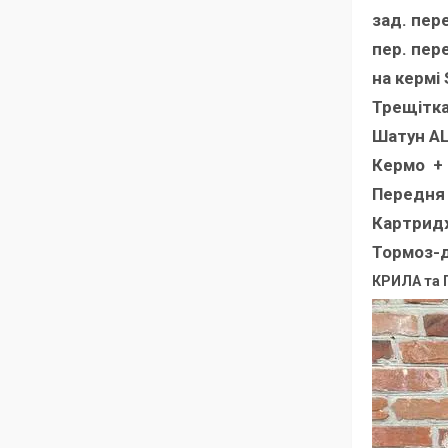
зад. пер
пер. пер
на кермі
Трещітка
Шатун A
Кермо + 
Передня 
Картрид
Тормоз-д
КРИЛА та 