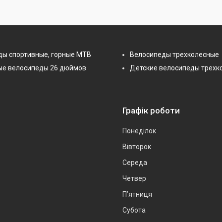
ды спортивные, горные МТВ
Велосипеды трехколесные
ые велосипеды 26 дюймов
Детские велосипеды трехк
Графік роботи
Понеділок
Вівторок
Середа
Четвер
Пʼятниця
Субота