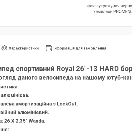
Флягоутримувач черв
хамелеон PROMEN
Характеристики
Інформація для замовлення
пед спортивний Royal 26"-13 HARD бо
огляд даного велосипеда на нашому ютуб-кан
истика:
 алюмінієва.
талева амортизаційна з LockOut.
двійний алюмінієвий.
: 26 Х 2,35" Wanda.
ння: