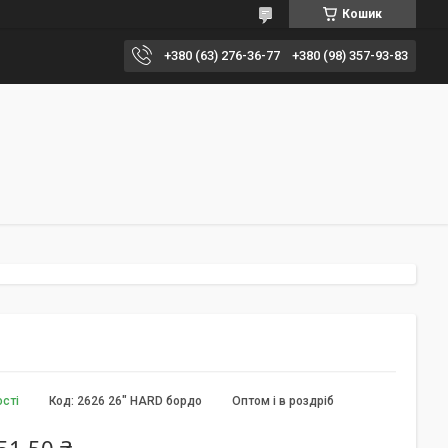
Кошик
+380 (63) 276-36-77
+380 (98) 357-93-83
ості
Код:
2626 26" HARD бордо
Оптом і в роздріб