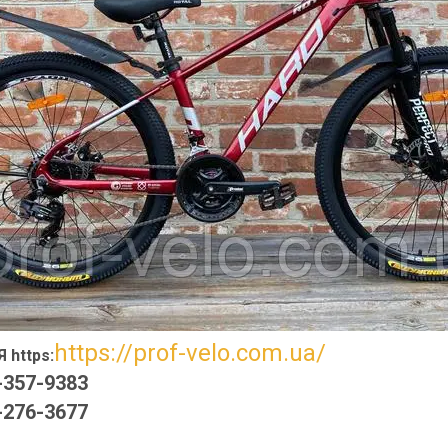
https://prof-velo.com.ua/
 https:
-357-9383
-276-3677