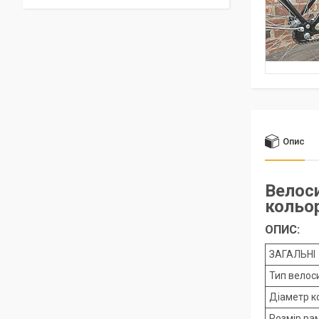
Опис
Велоси
кольор
ОПИС:
ЗАГАЛЬНІ
Тип велос
Діаметр к
Розмір ра