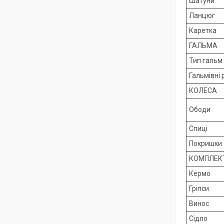
Шатуни
Ланцюг
Каретка
ГАЛЬМА
Тип гальм
Гальмівні 
КОЛЕСА
Ободи
Спиці
Покришки
КОМПЛЕК
Кермо
Гріпси
Винос
Сідло