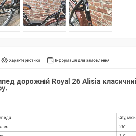
Характеристики
Інформація для замовлення
пед дорожній Royal 26 Alisia класичн
у.
ипеда
City, міс
олес
26"
ми
17"