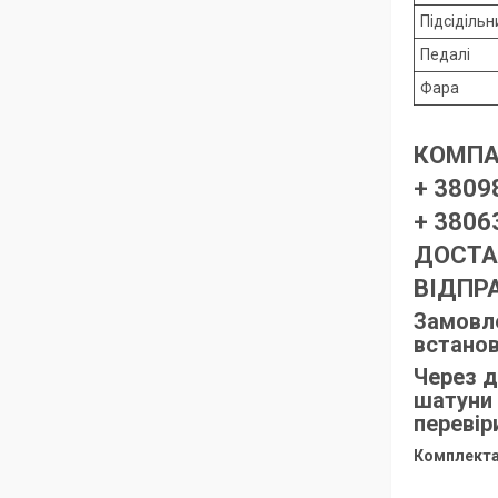
Підсіділь
Педалі
Фара
КОМПАН
+ 3809
+ 3806
ДОСТА
ВІДПР
Замовле
встанов
Через д
шатуни 
перевір
Комплекта