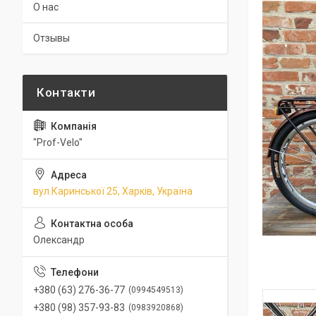
О нас
Отзывы
"Prof-Velo"
вул.Каринської 25, Харків, Україна
Олександр
+380 (63) 276-36-77
0994549513
+380 (98) 357-93-83
0983920868