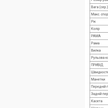
Вага (сер.)
Макс. спо
Рік
Колір
РАМА
Рама
Вилка
Рульова к
ПРИВІД
Швидкост
Манетки
Передній 
Задній пе
Касета