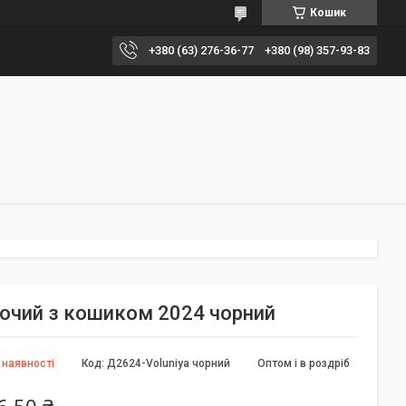
Кошик
+380 (63) 276-36-77
+380 (98) 357-93-83
іночий з кошиком 2024 чорний
 наявності
Код:
Д2624-Voluniya чорний
Оптом і в роздріб