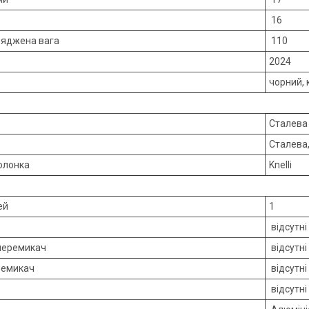
16
ряджена вага
110
2024
чорний,
Сталева
Сталева,
олонка
Knelli
ей
1
відсутні
перемикач
відсутні
ремикач
відсутні
відсутні