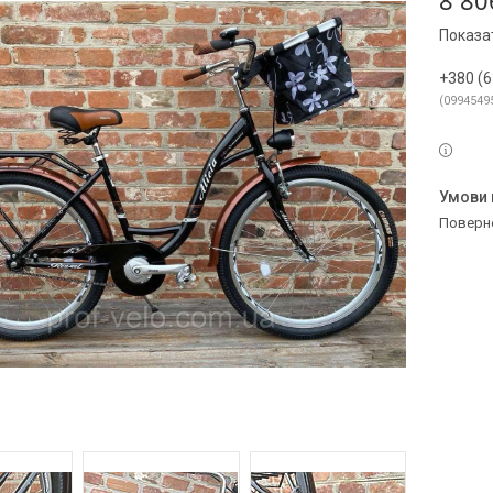
8 80
Показат
+380 (6
0994549
поверн