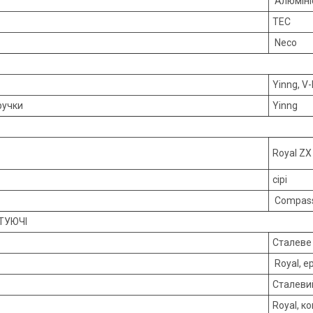
Алюміні
ТЕС
Neco
Yinng, V
ручки
Yinng
Royal ZX
сірі
Compass 
ТУЮЧІ
Сталеве 
Royal, е
Сталеви
Royal, к