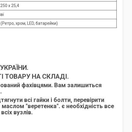
250 x 25,4
ві
(Ретро, хром, LED, батарейки)
УКРАЇНИ.
І ТОВАРУ НА СКЛАДІ.
тований фахівцями. Вам залишиться
.
ягнути всі гайки і болти, перевірити
маслом "веретенка". є необхідність все
всіх вузлів.