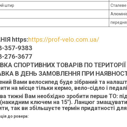
ний штир
Сталеве 
Алюмініє
передня 
ІЯ https:
https://prof-velo.com.ua/
8-357-9383
3-276-3677
ВКА СПОРТИВНИХ ТОВАРІВ ПО ТЕРИТОРІЇ 
АВКА В ДЕНЬ ЗАМОВЛЕННЯ ПРИ НАЯВНОСТ
ний Вами велосипед буде зібраний та налаш
ити на місце тільки кермо, вело-сідло і педалі
ва тижні Вам необхідно зробити перше ТО: підт
(накидним ключем на 15"). Ланцюг змащувати 
ити, так ви збільшуєте термін придатності для 
ція до ровера: