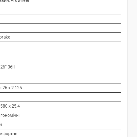
євий, Prowheel
-brake
 26" 36Н
26 x 2.125
580 x 25,4
ргономічні
й
омфортне