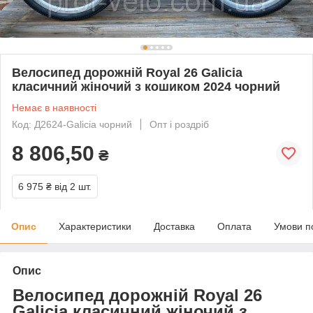
Велосипед дорожній Royal 26 Galicia
класичний жіночий з кошиком 2024 чорний
Немає в наявності
Код: Д2624-Galicia чорний
Опт і роздріб
8 806,50
₴
6 975 ₴
від 2 шт.
Опис
Характеристики
Доставка
Оплата
Умови п
Опис
Велосипед дорожній Royal 26
Galicia класичний жіночий з