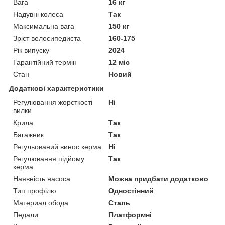
Вага
16 кг
Надувні колеса
Так
Максимальна вага
150 кг
Зріст велосипедиста
160-175
Рік випуску
2024
Гарантійний термін
12 міс
Стан
Новий
Додаткові характеристики
Регулювання жорсткості
Ні
вилки
Крила
Так
Багажник
Так
Регульований винос керма
Ні
Регулювання підйому
Так
керма
Наявність насоса
Можна придбати додатково
Тип профілю
Одностінний
Материал обода
Сталь
Педали
Платформні