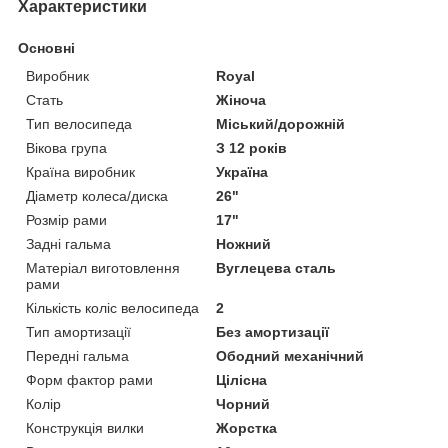
Характеристики
Основні
Виробник
Royal
Стать
Жіноча
Тип велосипеда
Міський/дорожній
Вікова група
З 12 років
Країна виробник
Україна
Діаметр колеса/диска
26"
Розмір рами
17"
Задні гальма
Ножний
Матеріал виготовлення
Вуглецева сталь
рами
Кількість коліс велосипеда
2
Тип амортизації
Без амортизації
Передні гальма
Ободний механічний
Форм фактор рами
Цілісна
Колір
Чорний
Конструкція вилки
Жорстка