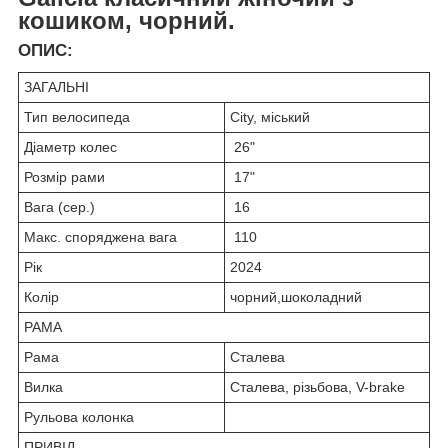
кошиком, чорний.
ОПИС:
ЗАГАЛЬНІ
Тип велосипеда
City, міський
Діаметр колес
26"
Розмір рами
17"
Вага (сер.)
16
Макс. споряджена вага
110
Рік
2024
Колір
чорний,шоколадний
РАМА
Рама
Сталева
Вилка
Сталева, різьбова, V-brake
Рульова колонка
ПРИВІД