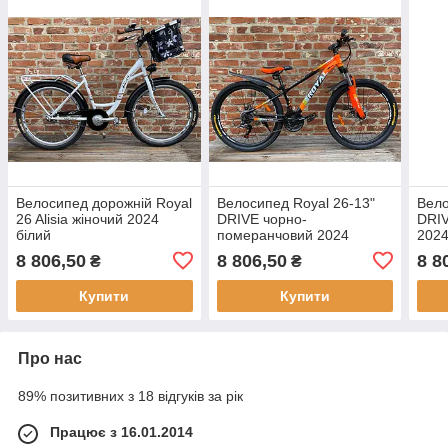
Велосипед дорожній Royal
Велосипед Royal 26-13"
Вело
26 Alisia жіночий 2024
DRIVE чорно-
DRIV
білий
померанчовий 2024
202
8 806,50
8 806,50
8 8
₴
₴
Купити
Купити
Про нас
89% позитивних з 18 відгуків за рік
Працює з 16.01.2014