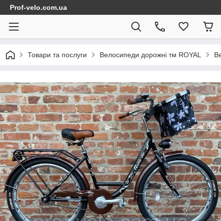
Prof-velo.com.ua
Товари та послуги
Велосипеди дорожні тм ROYAL
В