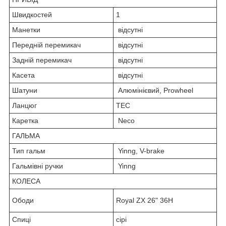
Швидкостей
1
Манетки
відсутні
Передній перемикач
відсутні
Задній перемикач
відсутні
Касета
відсутні
Шатуни
Алюмінієвий, Prowheel
Ланцюг
ТЕС
Каретка
Neco
ГАЛЬМА
Тип гальм
Yinng, V-brake
Гальмівні ручки
Yinng
КОЛЕСА
Ободи
Royal ZX 26" 36Н
Спиці
сірі