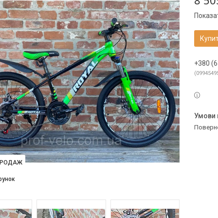
8 50
Показат
Купи
+380 (6
0994549
поверн
ПРОДАЖ
рунок