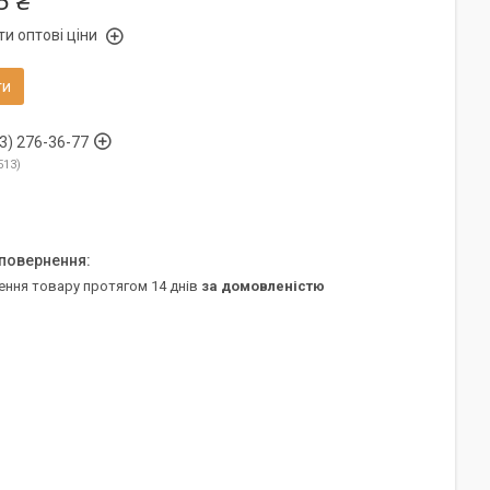
5 ₴
и оптові ціни
ти
3) 276-36-77
513
ення товару протягом 14 днів
за домовленістю