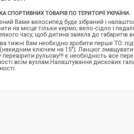
А СПОРТИВНИХ ТОВАРІВ ПО ТЕРИТОРІЇ УКРАЇНИ.
ний Вами велосипед буде зібраний і налашто
ити на місце тільки кермо, вело-сідло і пед
еякого часу, щоб дитина звикла до габаритів 
ва тижні Вам необхідно зробити перше ТО: підт
(накидним ключем на 15"). Ланцюг змащувати 
 перевірити рульову!!! є необхідність все пере
ості всім вузлам.Налаштування дискових галь
ності.