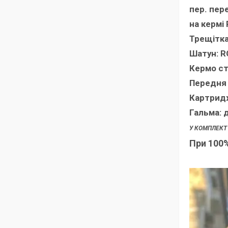
пер. пер
на кермі
Трещітка
Шатун: R
Кермо ст
Передня 
Картрид
Гальма: д
У КОМПЛЕКТ
При 100%