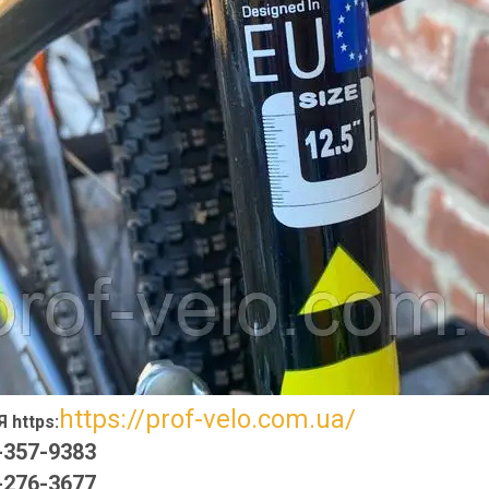
https://prof-velo.com.ua/
 https:
-357-9383
-276-3677