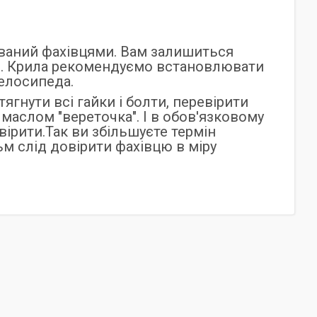
ваний фахівцями. Вам залишиться
алі. Крила рекомендуємо встановлювати
велосипеда.
ягнути всі гайки і болти, перевірити
маслом "вереточка". І в обов'язковому
вірити.Так ви збільшуєте термін
м слід довірити фахівцю в міру