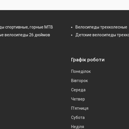
ды спортивные, горные МТВ
Велосипеды трехколесные
ые велосипеды 26 дюймов
Детские велосипеды трехк
Графік роботи
Понеділок
Вівторок
Середа
Четвер
Пʼятниця
Субота
Неділя