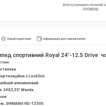
Флягоутримувач зелений 
PROMEND
Характеристики
Інформація для замовлення
пед спортивний Royal 24"-12.5 Drive ч
стики:
 сталева.
мортизаційна з LockOut.
двійний алюмінієвий.
: 24Х2,35" Wanda.
ння:
ем. SHIMANO RD-TZ500