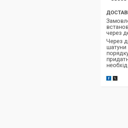
ДОСТАВК
Замовле
встанов
через д
Через д
шатуни 
порядку
придатн
необхід