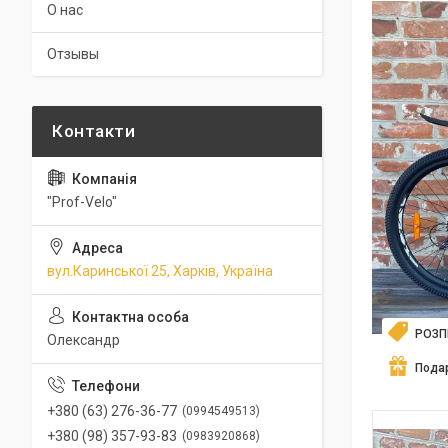
О нас
Отзывы
"Prof-Velo"
вул.Каринської 25, Харків, Україна
РОЗ
Олександр
Пода
+380 (63) 276-36-77
0994549513
+380 (98) 357-93-83
0983920868