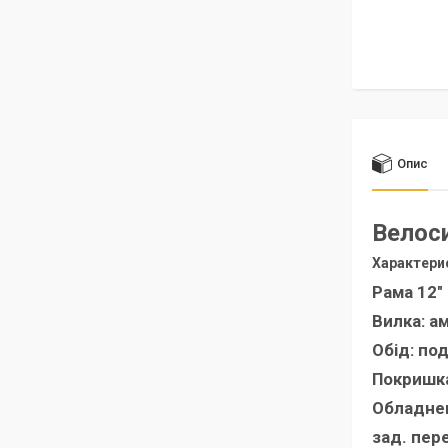
Опис
Велоси
Характери
Рама 12"
Вилка: а
Обід: по
Покришка
Обладне
зад. пер