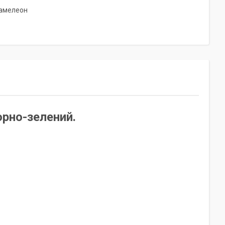
хамелеон
орно-зелений.