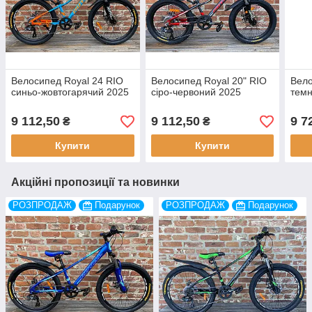
Велосипед Royal 24 RIO
Велосипед Royal 20" RIO
Вело
синьо-жовтогарячий 2025
сіро-червоний 2025
темн
9 112,50
9 112,50
9 7
₴
₴
Купити
Купити
Акційні пропозиції та новинки
РОЗПРОДАЖ
Подарунок
РОЗПРОДАЖ
Подарунок