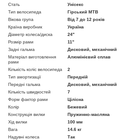
Стать
Унісекс
Тип велосипеда
Гірський MTB
Вікова група
Від 7 до 12 років
Країна виробник
Україна
Діаметр колеса/диска
24"
Розмір рами
11"
Задні гальма
Дисковий, механічний
Матеріал виготовлення
Алюмінієвий сплав
рами
Кількість коліс велосипеда
2
Тип амортизації
Передній
Передні гальма
Дисковий, механічний
Кількість швидкостей
7
Форм фактор рами
Цілісна
Колір
Бежевий
Конструкція вилки
Пружинно-масляна
Хід вилки
100 мм
Вага
14.6 кг
Надувні колеса
Так