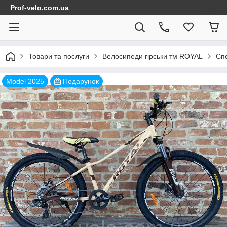
Prof-velo.com.ua
Товари та послуги
Велосипеди гірськи тм ROYAL
Спо
Model 2025
Подарунок