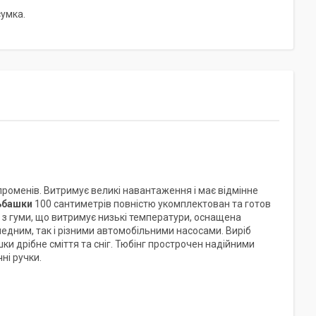
сумка.
 променів. Витримує великі навантаження і має відмінне
ьбашки
100 сантиметрів повністю укомплектован та готов
 з гуми, що витримує низькі температури, оснащена
дним, так і різними автомобільними насосами. Виріб
и дрібне сміття та сніг. Тюбінг прострочен надійними
ні ручки.