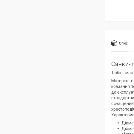
Опис
Санки-
Тюбінг має
Матеріал тю
ковзання по
до експлуа
стандартни
оснащений 
хрестоподі
Характерис
Діамет
Діамет