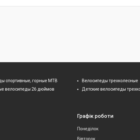
ды спортивные, горные МТВ
Велосипеды трехколесные
ые велосипеды 26 дюймов
Детские велосипеды трехк
Графік роботи
Понеділок
Вівторок