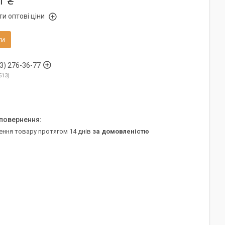
1 ₴
и оптові ціни
ти
3) 276-36-77
513
ення товару протягом 14 днів
за домовленістю