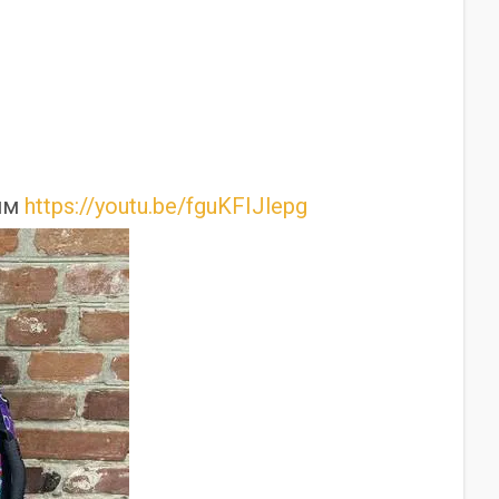
ням
https://youtu.be/fguKFIJlepg