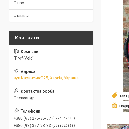
О нас
Отзывы
"Prof-Velo"
вул.Каринської 25, Харків, Україна
Топ 
Олександр
Пода
+380 (63) 276-36-77
0994549513
+380 (98) 357-93-83
0983920868