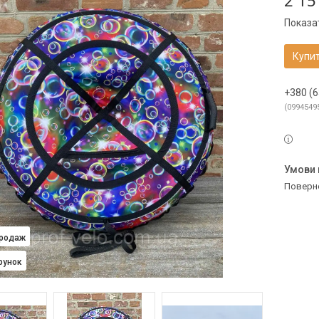
2 15
Показат
Купи
+380 (6
0994549
поверн
Продаж
рунок