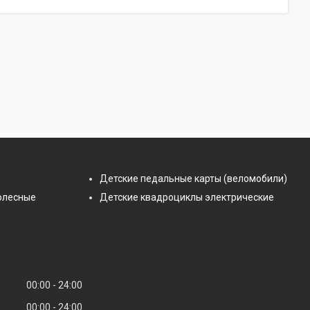
Детские педальные карты (веломобили)
олесные
Детские квадроциклы электрические
00:00
24:00
00:00
24:00