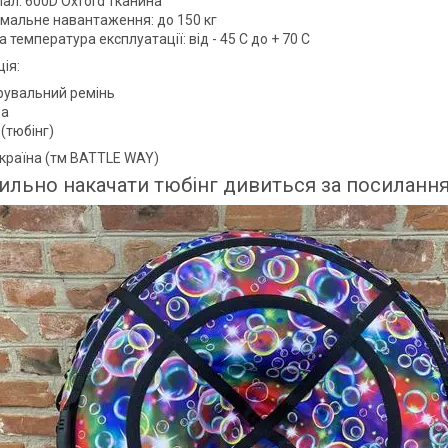
іал: 600D Oxford тканина
мальне навантаження: до 150 кг
 температура експлуатації: від - 45 С до + 70 С
ія:
рувальний ремінь
ра
(тюбінг)
країна (тм BATTLE WAY)
ильно накачати тюбінг дивиться за посилан