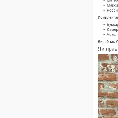
Матер
Макси
Робоча
Комплектац
Букси
Каме
Чохол 
Виробник У
Як прав