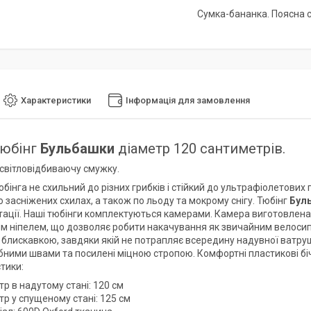
Сумка-бананка. Поясна 
Характеристики
Інформація для замовлення
тюбінг
Бульбашки
діаметр 120 сантиметрів.
 світловідбиваючу смужку.
бінга не схильний до різних грибків і стійкий до ультрафіолетових
 засніжених схилах, а також по льоду та мокрому снігу. Тюбінг
Бул
тації. Наші тюбінги комплектуються камерами. Камера виготовлена
м ніпелем, що дозволяє робити накачування як звичайним велосипе
блискавкою, завдяки якій не потрапляє всередину надувної ватрушк
бними швами та посилені міцною стропою. Комфортні пластикові біч
тики:
р в надутому стані: 120 см
р у спущеному стані: 125 см