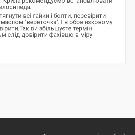
алі. Крила рекомендуємо встановлювати
велосипеда.
ягнути всі гайки і болти, перевірити
маслом "вереточка". І в обов'язковому
вірити.Так ви збільшуєте термін
м слід довірити фахівцю в міру