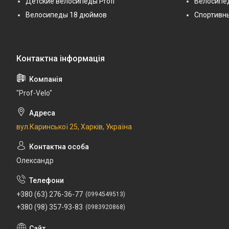
Детские велосипеды Profi
Велосипе
Велосипеды 18 дюймов
Спортивн
"Prof-Velo"
вул.Каринської 25, Харків, Україна
Олександр
+380 (63) 276-36-77
0994549513
+380 (98) 357-93-83
0983920868