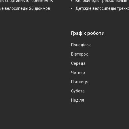
ды спортивные, горные МТВ
Велосипеды трехколесные
ые велосипеды 26 дюймов
Детские велосипеды трехк
Графік роботи
Понеділок
Вівторок
Середа
Четвер
Пʼятниця
Субота
Неділя