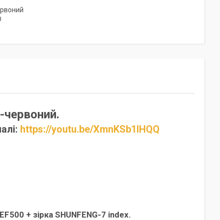
ервоний
D
-червоний.
алі:
https://youtu.be/XmnKSb1IHQQ
EF500 + зірка SHUNFENG-7 index.