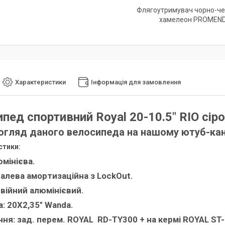
Флягоутримувач чорно-ч
хамелеон PROMEN
Характеристики
Інформація для замовлення
ипед спортивний Royal
20-10.5"
RIO сіро
огляд даного велосипеда на нашому ютуб-кан
стики:
юмінієва.
талева амортизаційна з LockOut.
двійний алюмінієвий.
: 20Х2,35" Wanda.
ння:
зад. перем. ROYAL RD-TY300 + на кермі ROYAL ST-