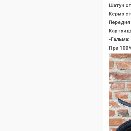
Шатун ст
Кермо ст
Передня 
Картрид
-Гальма: 
При 100%