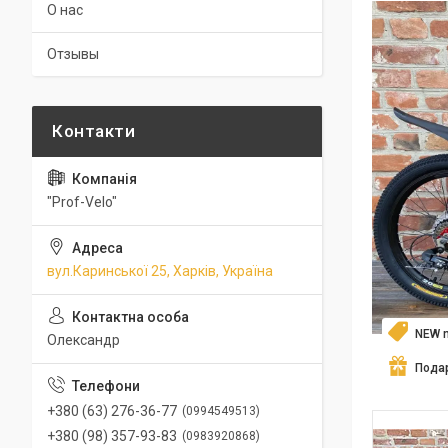
О нас
Отзывы
"Prof-Velo"
вул.Каринської 25, Харків, Україна
NEW 
Олександр
Пода
+380 (63) 276-36-77
0994549513
+380 (98) 357-93-83
0983920868