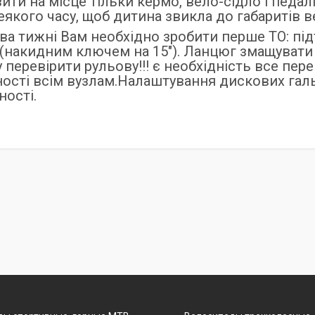
ити на місце тільки кермо, вело-сідло і пед
еякого часу, щоб дитина звикла до габаритів 
ва тижні Вам необхідно зробити перше ТО: підт
(накидним ключем на 15"). Ланцюг змащувати 
 перевірити рульову!!! є необхідність все пере
ості всім вузлам.Налаштування дискових галь
ності.