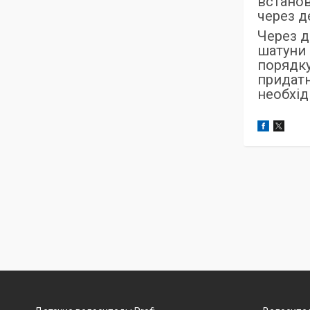
встанов
через д
Через д
шатуни 
порядку
придатн
необхід