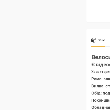
Опис
Велос
Є відео
Характери
Рама: ал
Вилка: с
Обід: по
Покришка
Обладна