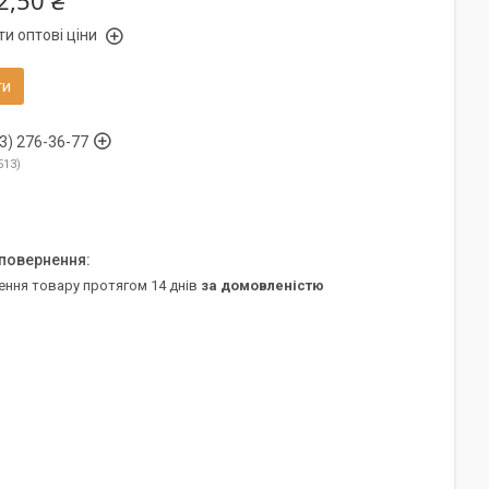
2,50 ₴
и оптові ціни
ти
3) 276-36-77
513
ення товару протягом 14 днів
за домовленістю