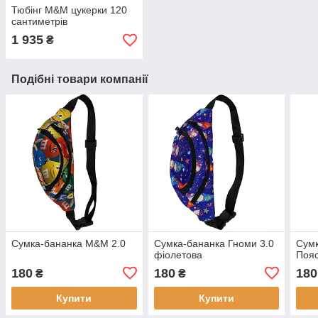
Тюбінг M&M цукерки 120
сантиметрів
1 935
₴
Подібні товари компанії
Сумка-бананка M&M 2.0
Сумка-бананка Гноми 3.0
Сумк
фіолетова
Пояс
180
180
180
₴
₴
Купити
Купити