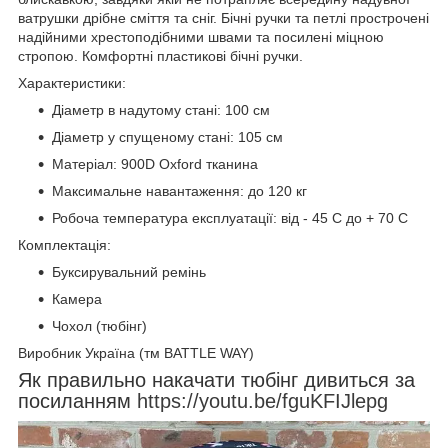
ватрушки дрібне сміття та сніг. Бічні ручки та петлі прострочені
надійними хрестоподібними швами та посилені міцною
стропою. Комфортні пластикові бічні ручки.
Характеристики:
Діаметр в надутому стані: 100 см
Діаметр у спущеному стані: 105 см
Матеріал: 900D Oxford тканина
Максимальне навантаження: до 120 кг
Робоча температура експлуатації: від - 45 С до + 70 С
Комплектація:
Буксирувальний ремінь
Камера
Чохол (тюбінг)
Виробник Україна (тм BATTLE WAY)
Як правильно накачати тюбінг дивиться за
посиланням
https://youtu.be/fguKFIJlepg