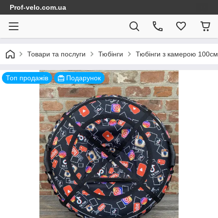
Prof-velo.com.ua
Товари та послуги
Тюбінги
Тюбінги з камерою 100см
Топ продажів
Подарунок