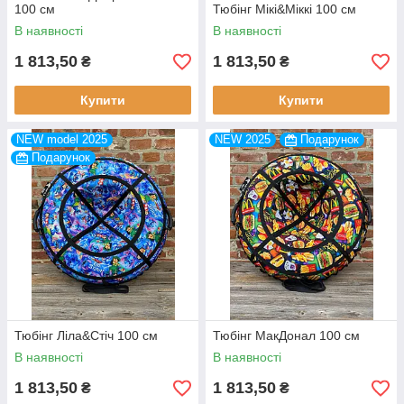
100 см
Тюбінг Мікі&Міккі 100 см
В наявності
В наявності
1 813,50
1 813,50
₴
₴
Купити
Купити
NEW model 2025
NEW 2025
Подарунок
Подарунок
Тюбінг Ліла&Стіч 100 см
Тюбінг МакДонал 100 см
В наявності
В наявності
1 813,50
1 813,50
₴
₴