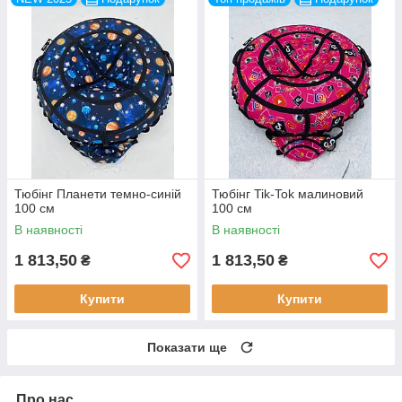
Тюбінг Планети темно-синій
Тюбінг Tik-Tok малиновий
100 см
100 см
В наявності
В наявності
1 813,50
1 813,50
₴
₴
Купити
Купити
Показати ще
Про нас