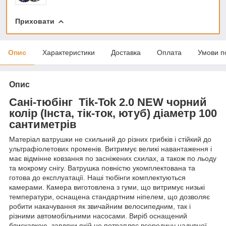
Приховати
Опис
Характеристики
Доставка
Оплата
Умови п
Опис
Сані-тюбінг Tik-Tok 2.0 NEW чорний
колір (Інста, тік-ток, ютуб) діаметр 100
сантиметрів
Матеріал ватрушки не схильний до різних грибків і стійкий до
ультрафіолетових променів. Витримує великі навантаження і
має відмінне ковзання по засніжених схилах, а також по льоду
та мокрому снігу. Ватрушка повністю укомплектована та
готова до експлуатації. Наші тюбінги комплектуються
камерами. Камера виготовлена з гуми, що витримує низькі
температури, оснащена стандартним ніпелем, що дозволяє
робити накачування як звичайним велосипедним, так і
різними автомобільними насосами. Виріб оснащений
блискавкою, завдяки якій не потрапляє всередину надувної