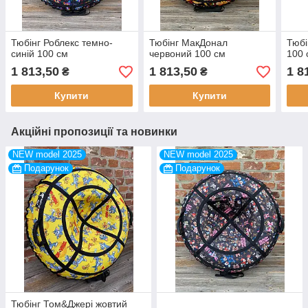
Тюбінг Роблекс темно-
Тюбінг МакДонал
Тюбі
синій 100 см
червоний 100 см
100 
1 813,50
1 813,50
1 8
₴
₴
Купити
Купити
Акційні пропозиції та новинки
NEW model 2025
NEW model 2025
Подарунок
Подарунок
Тюбінг Том&Джері жовтий