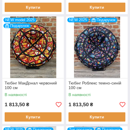
Купити
Купити
NEW model 2025
NEW 2025
Подарунок
Подарунок
Тюбінг МакДонал червоний
Тюбінг Роблекс темно-синій
100 см
100 см
В наявності
В наявності
1 813,50
1 813,50
₴
₴
Купити
Купити
NEW 2025
Подарунок
Топ продажів
Подарунок