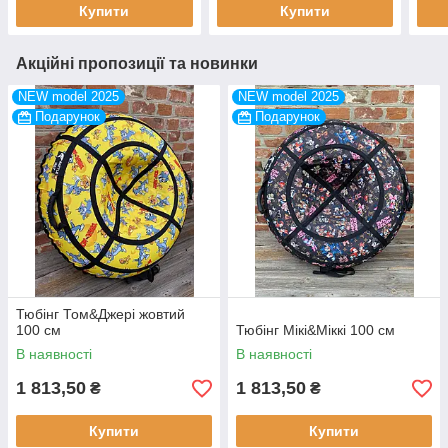
Купити
Купити
Акційні пропозиції та новинки
NEW model 2025
NEW model 2025
Подарунок
Подарунок
Тюбінг Том&Джері жовтий
100 см
Тюбінг Мікі&Міккі 100 см
В наявності
В наявності
1 813,50
1 813,50
₴
₴
Купити
Купити