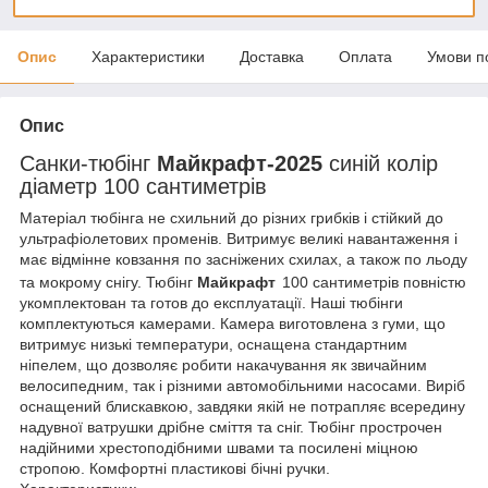
Опис
Характеристики
Доставка
Оплата
Умови п
Опис
Санки-тюбінг
Майкрафт-2025
синій колір
діаметр 100 сантиметрів
Матеріал тюбінга не схильний до різних грибків і стійкий до
ультрафіолетових променів. Витримує великі навантаження і
має відмінне ковзання по засніжених схилах, а також по льоду
та мокрому снігу. Тюбінг
Майкрафт
100 сантиметрів повністю
укомплектован та готов до експлуатації. Наші тюбінги
комплектуються камерами. Камера виготовлена з гуми, що
витримує низькі температури, оснащена стандартним
ніпелем, що дозволяє робити накачування як звичайним
велосипедним, так і різними автомобільними насосами. Виріб
оснащений блискавкою, завдяки якій не потрапляє всередину
надувної ватрушки дрібне сміття та сніг. Тюбінг прострочен
надійними хрестоподібними швами та посилені міцною
стропою. Комфортні пластикові бічні ручки.