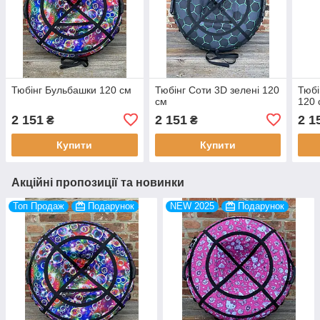
Тюбінг Бульбашки 120 см
Тюбінг Соти 3D зелені 120
Тюбі
см
120 
2 151
2 151
2 1
₴
₴
Купити
Купити
Акційні пропозиції та новинки
Топ Продаж
Подарунок
NEW 2025
Подарунок