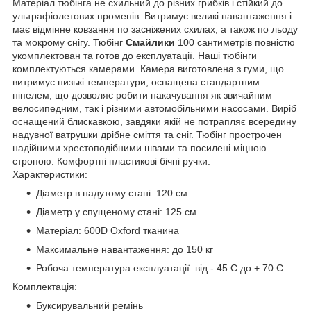
Матеріал тюбінга не схильний до різних грибків і стійкий до
ультрафіолетових променів. Витримує великі навантаження і
має відмінне ковзання по засніжених схилах, а також по льоду
та мокрому снігу. Тюбінг
Смайлики
100 сантиметрів повністю
укомплектован та готов до експлуатації. Наші тюбінги
комплектуються камерами. Камера виготовлена з гуми, що
витримує низькі температури, оснащена стандартним
ніпелем, що дозволяє робити накачування як звичайним
велосипедним, так і різними автомобільними насосами. Виріб
оснащений блискавкою, завдяки якій не потрапляє всередину
надувної ватрушки дрібне сміття та сніг. Тюбінг прострочен
надійними хрестоподібними швами та посилені міцною
стропою. Комфортні пластикові бічні ручки.
Характеристики:
Діаметр в надутому стані: 120 см
Діаметр у спущеному стані: 125 см
Матеріал: 600D Oxford тканина
Максимальне навантаження: до 150 кг
Робоча температура експлуатації: від - 45 С до + 70 С
Комплектація:
Буксирувальний ремінь