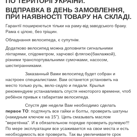
ПО ТЕРИТОРІЇ УКРАЇНИ.
ВІДПРАВКА В ДЕНЬ ЗАМОВЛЕННЯ,
ПРИ НАЯВНОСТІ ТОВАРУ НА СКЛАДІ.
Гарантії поширюються тільки на раму-від заводського браку.
Рама є цілою, без тріщин.
Обладнання велосипеда, є супутнім.
Додатково велосипед можна доповнити сигнальними
ліхтарями, спідометром, харчової флягою(баклажкой),
різними транспортувальними сумочками, насосом,
шестигранниками.
Заказанный Вами велосипед будет собран и
настроен специалистами. Вам останется установить на
место только руль, вело-седло и педали. Крылья
рекомендуем устанавливать спустя некоторого времени, чтоб
ребёнок привык к габаритам велосипеда.
Спустя две недели Вам необходимо сделать
первое ТО
: подтянуть все гайки и болты, проверить шатуны
(накидным ключом на 15"). Цепь смазывать маслом
"веретёнка". И в обязательном порядке проверить рулевую!!!
По мере эксплуатации все усаживается на свои места и есть
необходимость все проверить. Так вы увеличиваете срок