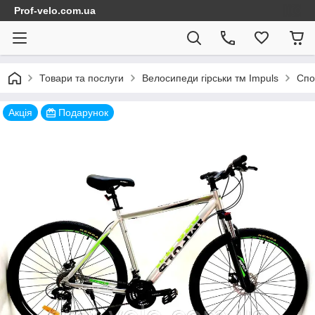
Prof-velo.com.ua
Товари та послуги
Велосипеди гірськи тм Impuls
Спо
Акція
Подарунок