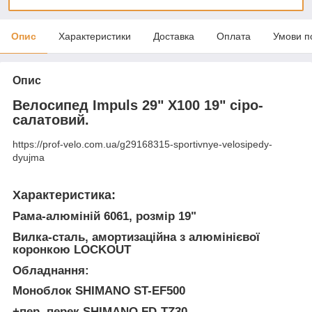
Опис
Характеристики
Доставка
Оплата
Умови п
Опис
Велосипед Impuls 29" X100 19" сіро-
салатовий.
https://prof-velo.com.ua/g29168315-sportivnye-velosipedy-
dyujma
Характеристика:
Рама-алюміній 6061, розмір 19"
Вилка-сталь, амортизаційна з алюмінієвої
коронкою LOCKOUT
Обладнання:
Моноблок SHIMANO ST-EF500
+пер. перек.SHIMANO FD-TZ30