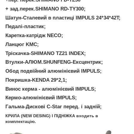
+ зад.перек.SHIMANO RD-TY300;
Шатун-Сталевий в пластиці IMPULS 24*34*42T;
Педалі-пластик;
Каретка-катрідж NECO;
Ланцюг KMC;
Тріскачка-SHIMANO TZ21 INDEX;
Втулки-АЛЮМ.SHUNFENG-Ексцентрик;
Обод подвійний алюмінієвий IMPULS;
Покришка-KENDA 29*2,1;
Винос керма - алюмінієвий IMPULS;
Кермо-алюмінієвий IMPULS;
Гальма-Дискові C-Star перед. і задній;
КРИЛА (NEW DESING) І ПІДНІЖКА входить в
комплектацію.