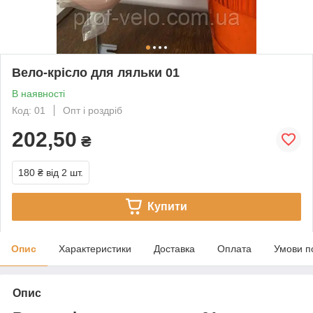
Вело-крісло для ляльки 01
В наявності
Код: 01
Опт і роздріб
202,50
₴
180 ₴
від 2 шт.
Купити
Опис
Характеристики
Доставка
Оплата
Умови п
Опис