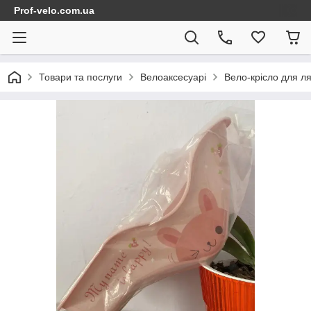
Prof-velo.com.ua
Товари та послуги
Велоаксесуарі
Вело-крісло для л