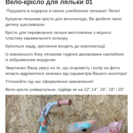
Вело-крісло для ляльки 01
Порушити в подорож зі своєю улюбленою лялькою! Легко!
Купуючи лялькове крісло для велосипеда, Ви зробите свою
дитину щасливішою.
Крісло для перевезення ляльок виготовлене з міцного
пластику карамельного кольору.
Кріпиться ззаду, кріплення входять до комплектації.
Із зовнішнього боку лялькове сидіння декороване наклейкою
із зображенням мордочки.
Звертаємо Вашу увагу на те, що яскравість і колір на фото
можуть відрізнятися залежно від параметрів Вашого монітора!
Уточнюйте під час оформлення замовлення!
Вело-крісло універсальне, підійде як на 12",14", 16", 18" і 20".