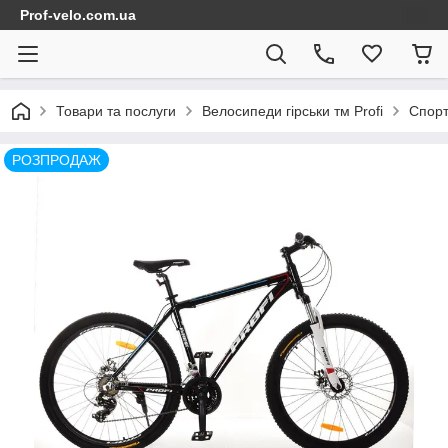
Prof-velo.com.ua
Товари та послуги
Велосипеди гірськи тм Profi
Спорт
РОЗПРОДАЖ