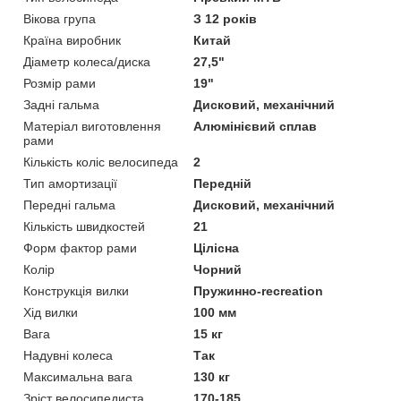
Вікова група
З 12 років
Країна виробник
Китай
Діаметр колеса/диска
27,5"
Розмір рами
19"
Задні гальма
Дисковий, механічний
Матеріал виготовлення
Алюмінієвий сплав
рами
Кількість коліс велосипеда
2
Тип амортизації
Передній
Передні гальма
Дисковий, механічний
Кількість швидкостей
21
Форм фактор рами
Цілісна
Колір
Чорний
Конструкція вилки
Пружинно-recreation
Хід вилки
100 мм
Вага
15 кг
Надувні колеса
Так
Максимальна вага
130 кг
Зріст велосипедиста
170-185