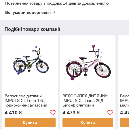
Повернення товару впродовж 14 днів за домовленістю
Всі умови повернення
Подібні товари компанії
Велосипед дитячий
ВЕЛОСИПЕД ДИТЯЧИЙ
Вело
IMPULS CL Leon 18Д.
IMPULS CL Liana 20Д.
IMPU
чорно-сине-салатовий
Біло-фіолетовий
мали
4 410
4 473
4 4
₴
₴
Купити
Купити