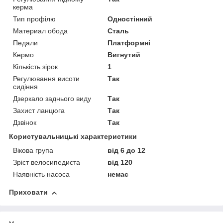
керма
Тип профілю
Одностінний
Материал обода
Сталь
Педали
Платформні
Кермо
Вигнутий
Кількість зірок
1
Регулювання висоти
Так
сидіння
Дзеркало заднього виду
Так
Захист ланцюга
Так
Дзвінок
Так
Користувальницькі характеристики
Вікова група
від 6 до 12
Зріст велосипедиста
від 120
Наявність насоса
немає
Приховати