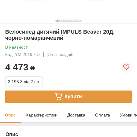
Велосипед дитячий IMPULS Beaver 20Д.
чорно-помаранчевий
В наявності
Код: YM 2019 ЧО
Опт і роздріб
4 473
₴
3 195 ₴
від 2 шт.
Купити
Опис
Характеристики
Доставка
Оплата
Умови п
Опис