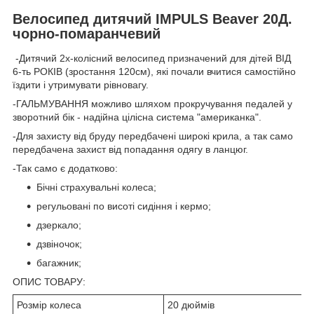
Велосипед дитячий IMPULS Beaver 20Д.
чорно-помаранчевий
-Дитячий 2х-колісний велосипед призначений для дітей ВІД
6-ть РОКІВ (зростання 120см), які почали вчитися самостійно
їздити і утримувати рівновагу.
-ГАЛЬМУВАННЯ можливо шляхом прокручування педалей у
зворотний бік - надійна цілісна система "американка".
-Для захисту від бруду передбачені широкі крила, а так само
передбачена захист від попадання одягу в ланцюг.
-Так само є додатково:
Бічні страхувальні колеса;
регульовані по висоті сидіння і кермо;
дзеркало;
дзвіночок;
багажник;
ОПИС ТОВАРУ:
Розмір колеса
20 дюймів