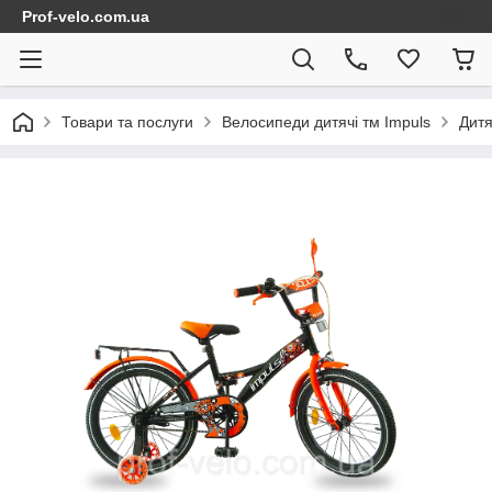
Prof-velo.com.ua
Товари та послуги
Велосипеди дитячі тм Impuls
Дитя