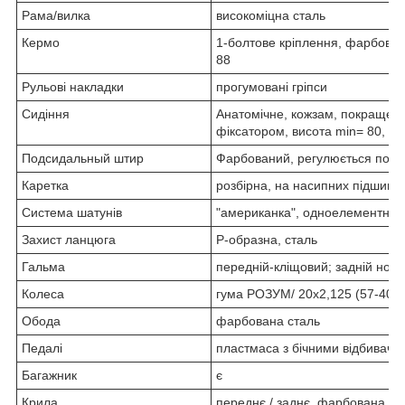
Рама/вилка
високоміцна сталь
Кермо
1-болтове кріплення, фарбован
88
Рульові накладки
прогумовані гріпси
Сидіння
Анатомічне, кожзам, покращено
фіксатором, висота min= 80, m
Подсидальный штир
Фарбований, регулюється по вис
Каретка
розбірна, на насипних підшипн
Система шатунів
"американка", одноелементна з
Захист ланцюга
Р-образна, сталь
Гальма
передній-кліщовий; задній нож
Колеса
гума РОЗУМ/ 20х2,125 (57-406)
Обода
фарбована сталь
Педалі
пластмаса з бічними відбивача
Багажник
є
Крила
переднє / заднє, фарбована ст