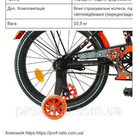
Доп. Комплектація
Бічні страхувальні колеса, підні
світловідбивачі (передні/задні/ к
Вага
10,9 кг
Компанія https:
https://prof-velo.com.ua/