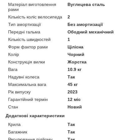
Матеріал виготовлення
Вуглецева сталь
рами
Кількість коліс велосипеда
2
Тип амортизації
Без амортизації
Передні гальма
Ободний механічний
Кількість швидкостей
1
Форм фактор рами
Цілісна
Колір
Чорний
Конструкція вилки
Жорстка
Вага
10.9 кг
Надувні колеса
Так
Максимальна вага
45 кг
Рік випуску
2023
Гарантійний термін
12 міс
Стан
Новий
Додаткові характеристики
Крила
Так
Багажник
Так
Регулювання підйому
Так