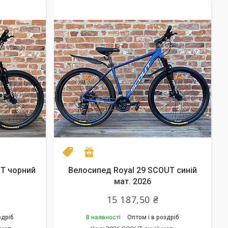
NEW model 2026
Подарунок
UT чорний
Велосипед Royal 29 SCOUT синій
мат. 2026
15 187,50 ₴
здріб
В наявності
Оптом і в роздріб