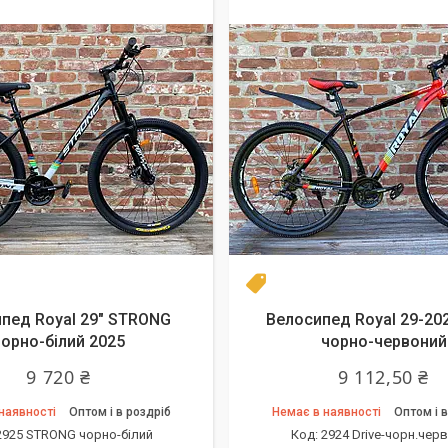
el 2025
одарунок
РОЗПРОДАЖ
пед Royal 29" STRONG
Велосипед Royal 29-202
чорно-білий 2025
чорно-червоний
9 720 ₴
9 112,50 ₴
наявності
Оптом і в роздріб
Немає в наявності
Оптом і в
2925 STRONG чорно-білий
2924 Drive-чорн.чер