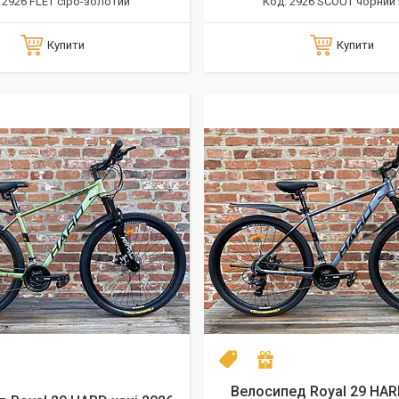
2926 FLET сірo-золотий
2926 SCOUT чорний 
Купити
Купити
el 2026
одарунок
NEW model 2026
Подарунок
Велосипед Royal 29 HAR