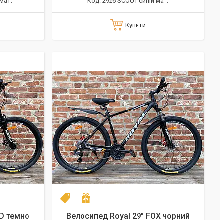
мат.
2926 SCOUT синій мат.
Купити
NEW model 2026
Подарунок
D темно
Велосипед Royal 29" FOX чорний