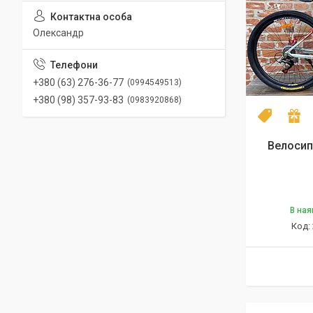
Олександр
+380 (63) 276-36-77
0994549513
+380 (98) 357-93-83
0983920868
NEW mod
П
Велосип
В ная