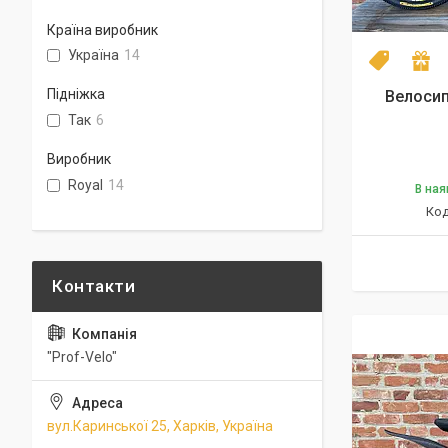
Країна виробник
Україна
14
NEW mod
П
Підніжка
Велосип
Так
6
Виробник
Royal
14
В ная
"Prof-Velo"
вул.Каринської 25, Харків, Україна