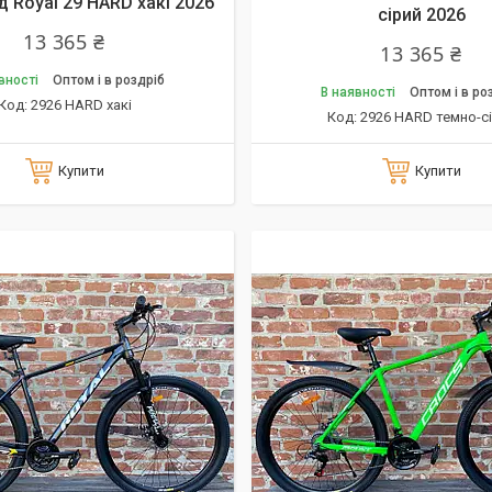
 Royal 29 HARD хакі 2026
сірий 2026
13 365 ₴
13 365 ₴
вності
Оптом і в роздріб
В наявності
Оптом і в ро
2926 HARD хакі
2926 HARD темно-с
Купити
Купити