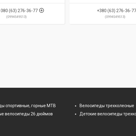
+380 (63) 276-36-77
+380 (63) 276-36-7
0994549513
0994549513
ды спортивные, горные МТВ
Велосипеды трехколесные
ые велосипеды 26 дюймов
Детские велосипеды трехк