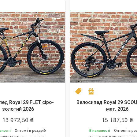
el 2026
одарунок
NEW model 2026
Подарунок
ед Royal 29 FLET сірo-
Велосипед Royal 29 SCO
золотий 2026
мат. 2026
13 972,50 ₴
15 187,50 ₴
вності
Оптом і в роздріб
В наявності
Оптом і в ро