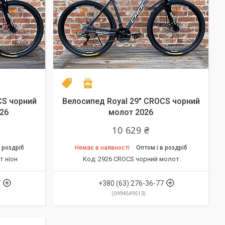
NEW model 2026
Подарунок
CS чорний
Велосипед Royal 29" CROCS чорний
26
молот 2026
10 629 ₴
 роздріб
Немає в наявності
Оптом і в роздріб
т ніон
2926 CROCS чорний молот
7
+380 (63) 276-36-77
0994549513