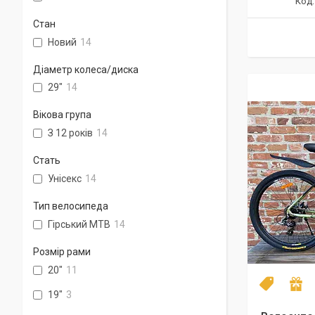
Стан
Новий
14
Діаметр колеса/диска
29"
14
Вікова група
З 12 років
14
Стать
Унісекс
14
Тип велосипеда
Гірський MTB
14
Розмір рами
20"
11
NEW mod
П
19"
3