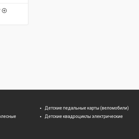
7
Детские педальные карты (веломобили)
олесные
Детские квадроциклы электрические