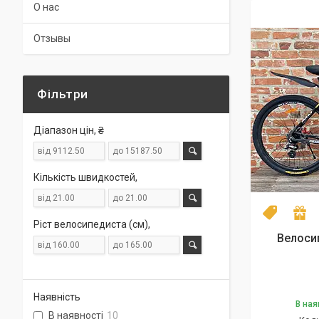
О нас
Отзывы
Фільтри
Діапазон цін, ₴
Кількість швидкостей,
NEW mod
П
Ріст велосипедиста (см),
Велосип
Наявність
В ная
В наявності
10