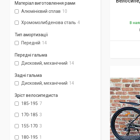
Велосипед
Матеріал виготовлення рами
Алюмінієвий сплав
10
Хромомолибденова сталь
4
В ная
Тип амортизації
Передній
14
Передні гальма
Дисковий, механічний
14
Задні гальма
Дисковий, механічний
14
Зріст велосипедиста
185-195
7
170-185
3
155-170
3
180-195
1