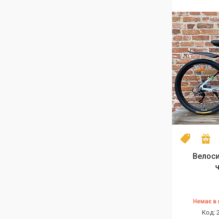
NEW mod
П
Велоси
Немає в 