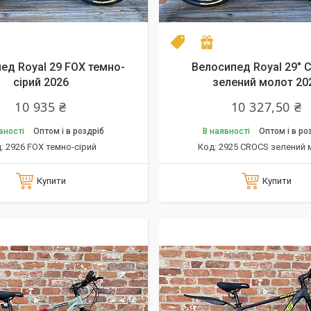
el 2026
одарунок
NEW model 2025
Подарунок
ед Royal 29 FOX темно-
Велосипед Royal 29" 
сірий 2026
зелений молот 20
10 935 ₴
10 327,50 ₴
вності
Оптом і в роздріб
В наявності
Оптом і в ро
2926 FOX темно-сірий
2925 CROCS зелений 
Купити
Купити