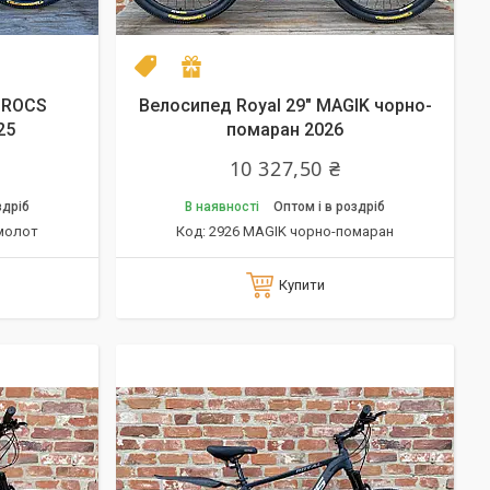
NEW model 2026
Подарунок
CROCS
Велосипед Royal 29" MAGIK чорно-
25
помаран 2026
10 327,50 ₴
здріб
В наявності
Оптом і в роздріб
молот
2926 MAGIK чорно-помаран
Купити