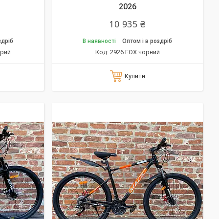
2026
10 935 ₴
здріб
В наявності
Оптом і в роздріб
ірий
2926 FOX чорний
Купити