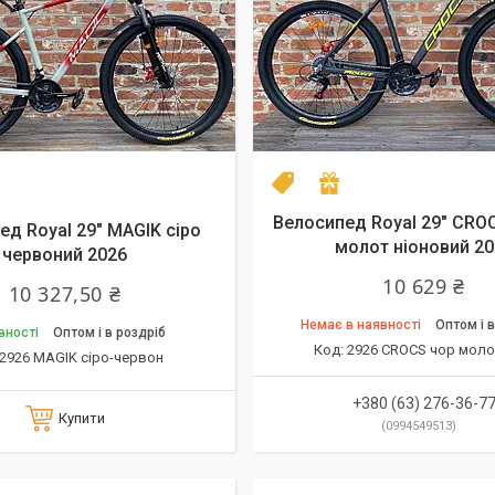
el 2026
одарунок
NEW model 2026
Подарунок
Велосипед Royal 29" CRO
ед Royal 29" MAGIK сіро
молот ніоновий 20
червоний 2026
10 629 ₴
10 327,50 ₴
Немає в наявності
Оптом і в
вності
Оптом і в роздріб
2926 CROCS чор моло
2926 MAGIK сіро-червон
+380 (63) 276-36-7
Купити
0994549513