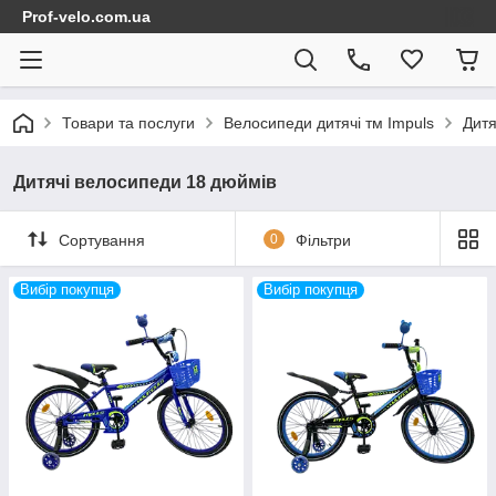
Prof-velo.com.ua
Товари та послуги
Велосипеди дитячі тм Impuls
Дитя
Дитячі велосипеди 18 дюймів
Сортування
0
Фільтри
Вибір покупця
Вибір покупця