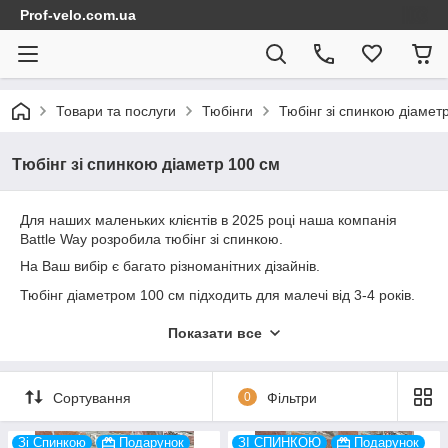
Prof-velo.com.ua
Товари та послуги
Тюбінги
Тюбінг зі спинкою діамет
Тюбінг зі спинкою діаметр 100 см
Для наших маленьких клієнтів в 2025 році наша компанія
Battle Way розробила тюбінг зі спинкою.
На Ваш вибір є багато різноманітних дізайнів.
Тюбінг діаметром 100 см підходить для малечі від 3-4 років.
Також кататися треба під наглядом
Показати все
батьків.
Як правильно накачати тюбінг дивиться ролік по ссилці
https://youtu.be/fguKFIJlepg
:
Сортування
0
Фільтри
Зі Спинкою
Подарунок
ЗІ СПИНКОЮ
Подарунок